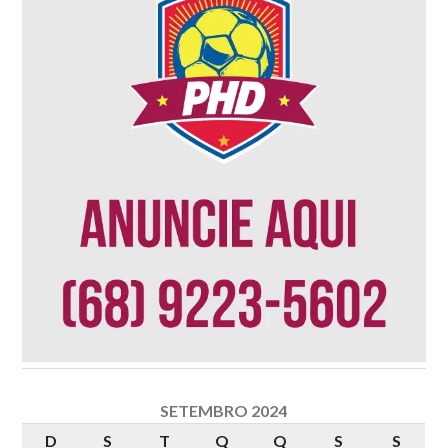
SETEMBRO 2024
D
S
T
Q
Q
S
S