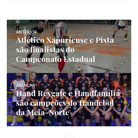
ANTERIOR
Atlético Xapuriense e Pista
são finalistas do
Campeonato Estadual
AVANÇAR
Hand Resgate e Handfamília
são campeões do Handebol
da Meia-Norte