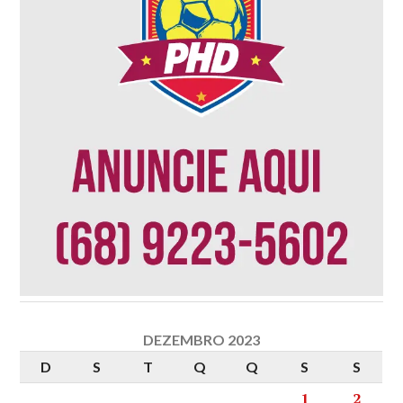
DEZEMBRO 2023
D
S
T
Q
Q
S
S
1
2