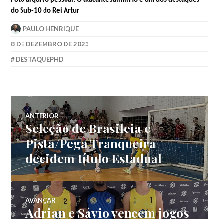
Foto arquivo pessoal: O atacante Jaiminho e um dos destaques
do Sub-10 do Rei Artur
PAULO HENRIQUE
8 DE DEZEMBRO DE 2023
DESTAQUEPHD
ANTERIOR
Seleção de Brasileia e
Pista/Pega Tranqueira
decidem título Estadual
AVANÇAR
Adrian e Sávio vencem jogos