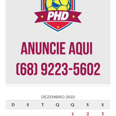
DEZEMBRO 2022
D
S
T
Q
Q
S
S
1
2
3