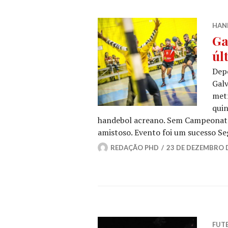
HAN
Ga
úl
Depo
Galv
metr
quin
handebol acreano. Sem Campeonato 
amistoso. Evento foi um sucesso S
REDAÇÃO PHD
23 DE DEZEMBRO 
FUT