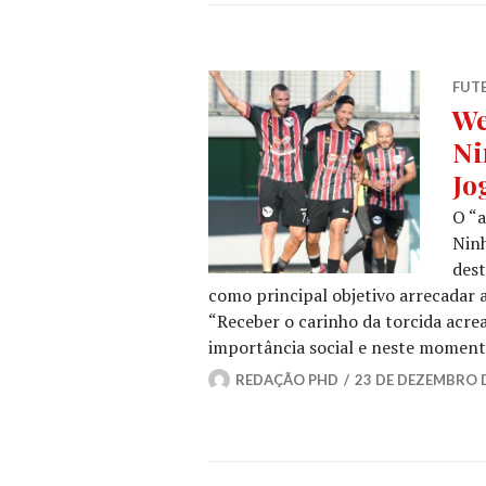
FUT
We
Ni
Jo
O “a
Ninh
dest
como principal objetivo arrecadar 
“Receber o carinho da torcida acr
importância social e neste momento
REDAÇÃO PHD
23 DE DEZEMBRO 