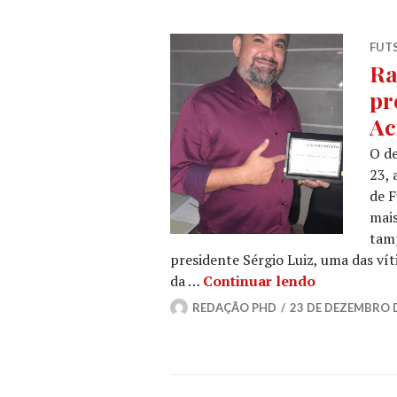
FUT
Ra
pr
Ac
O de
23, 
de F
mais
tamp
presidente Sérgio Luiz, uma das ví
da …
Continuar lendo
REDAÇÃO PHD
23 DE DEZEMBRO 