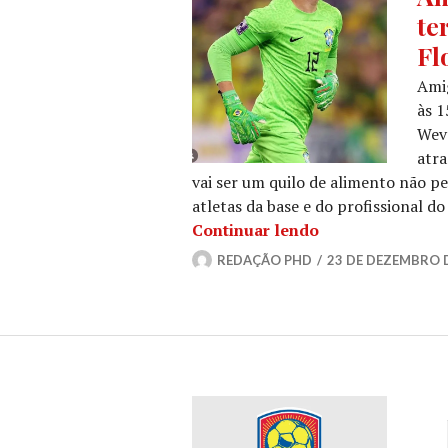
te
Fl
Amig
às 1
Weve
atra
vai ser um quilo de alimento não p
atletas da base e do profissional d
Continuar lendo
REDAÇÃO PHD
23 DE DEZEMBRO 