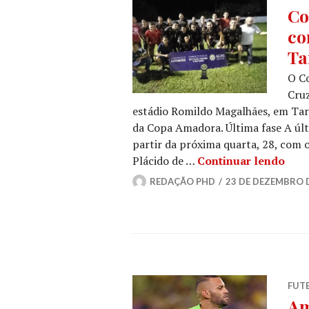
Co
co
Ta
O Co
Cruz
estádio Romildo Magalhães, em Tar
da Copa Amadora. Última fase A úl
partir da próxima quarta, 28, com o
Plácido de …
Continuar lendo
REDAÇÃO PHD
23 DE DEZEMBRO 
FUT
Am