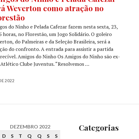
rá Weverton como atração no
orestão
os do Ninho e Pelada Cafezar fazem nesta sexta, 23,
5 horas, no Florestão, um Jogo Solidário. O goleiro
rton, do Palmeiras e da Seleção Brasileira, será a
ção do confronto. A entrada para assistir a partida
erecível. Amigos do Ninho Os Amigos do Ninho são ex-
o Atlético Clube Juventus. “Resolvemos …
DE 2022
Categorias
DEZEMBRO 2022
D
S
T
Q
Q
S
S