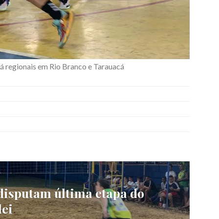
rá regionais em Rio Branco e Tarauacá
disputam última etapa do
lei