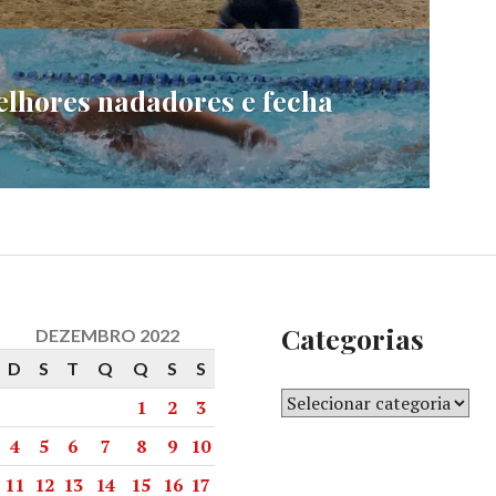
elhores nadadores e fecha
Categorias
DEZEMBRO 2022
D
S
T
Q
Q
S
S
1
2
3
4
5
6
7
8
9
10
11
12
13
14
15
16
17