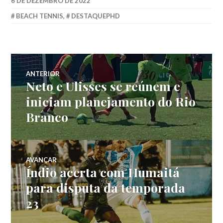
6 DE DEZEMBRO DE 2022
BEACH TENNIS
,
DESTAQUEPHD
ANTERIOR
Neto e Ulisses se reúnem e
iniciam planejamento do Rio
Branco
AVANÇAR
Índio acerta com Humaitá
para disputa da temporada
23