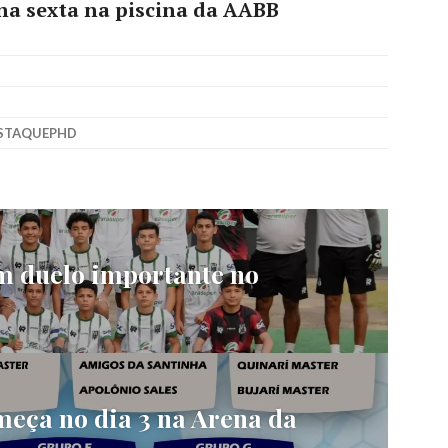
a sexta na piscina da AABB
STAQUEPHD
m duelo importante no
eça no dia 3 na Arena da