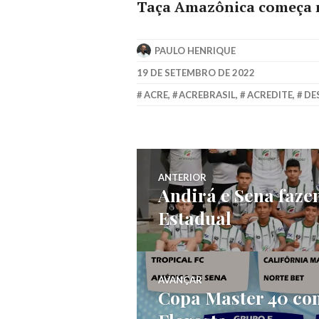
Taça Amazônica começa n
PAULO HENRIQUE
19 DE SETEMBRO DE 2022
ACRE
,
ACREBRASIL
,
ACREDITE
,
DE
ANTERIOR
Andirá e Sena faze
Estadual
AVANÇAR
Copa Master 40 com