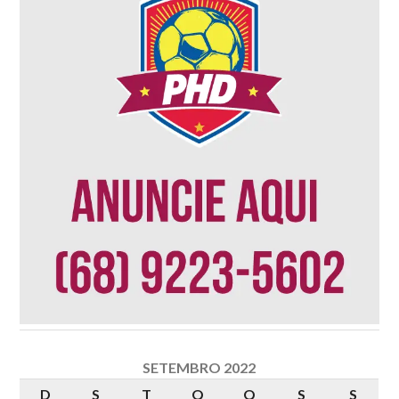
SETEMBRO 2022
D
S
T
Q
Q
S
S