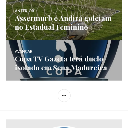
ANTERIOR
Assermurb e Andirá goleiam
no Estadual Feminino
AVANÇAR
Copa TV Gazeta terá duelo
isolado em Sena Madureira