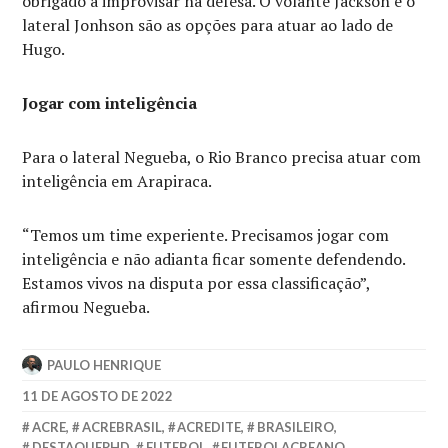
obrigado a improvisar na defesa. O volante Jackson e o
lateral Jonhson são as opções para atuar ao lado de
Hugo.
Jogar com inteligência
Para o lateral Negueba, o Rio Branco precisa atuar com
inteligência em Arapiraca.
“Temos um time experiente. Precisamos jogar com
inteligência e não adianta ficar somente defendendo.
Estamos vivos na disputa por essa classificação”,
afirmou Negueba.
PAULO HENRIQUE
11 DE AGOSTO DE 2022
ACRE
,
ACREBRASIL
,
ACREDITE
,
BRASILEIRO
,
DESTAQUEPHD
,
FUTEBOL
,
FUTEBOLACREANO