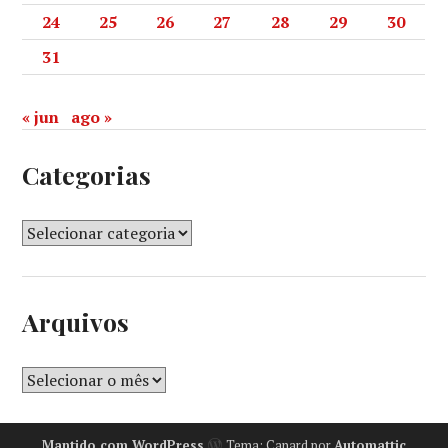
24
25
26
27
28
29
30
31
« jun
ago »
Categorias
Arquivos
Mantido com WordPress
Tema: Canard por
Automattic