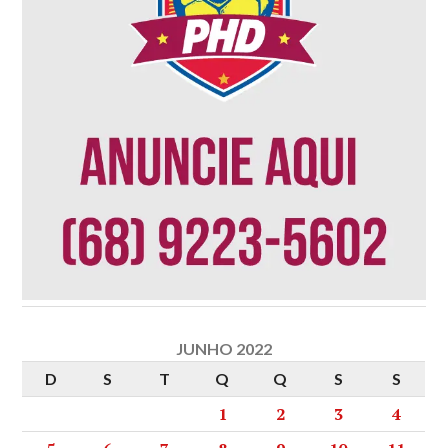
JUNHO 2022
D
S
T
Q
Q
S
S
1
2
3
4