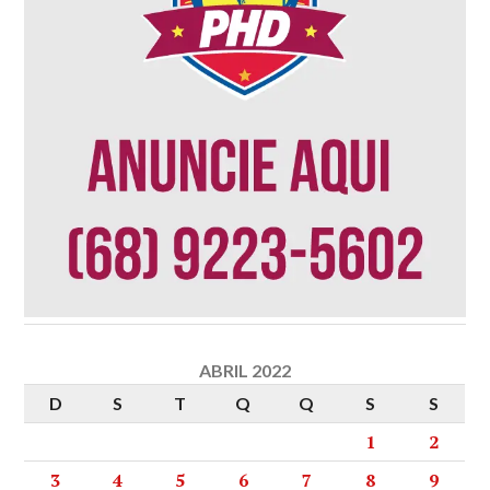
ABRIL 2022
D
S
T
Q
Q
S
S
1
2
3
4
5
6
7
8
9