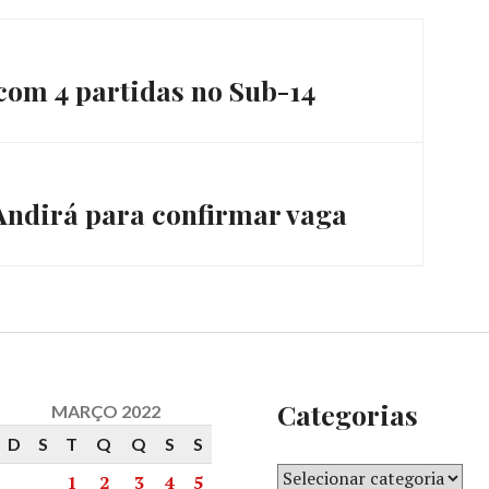
com 4 partidas no Sub-14
Andirá para confirmar vaga
Categorias
MARÇO 2022
D
S
T
Q
Q
S
S
1
2
3
4
5