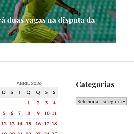
rá duas vagas na disputa da
Categorias
ABRIL 2026
D
S
T
Q
Q
S
S
1
2
3
4
5
6
7
8
9
10
11
12
13
14
15
16
17
18