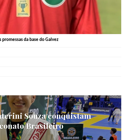
as promessas da base do Galvez
aterini Souza conquistam
onato Brasileiro