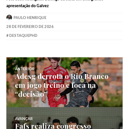
apresentação do Galvez
PAULO HENRIQUE
28 DE FEVEREIRO DE 2026
DESTAQUEPHD
ANTERIOR
Adesg derrota o Rio Branco
em jogo treino e foca na
“decisão”
AVANÇAR
Fafs realiza congresso