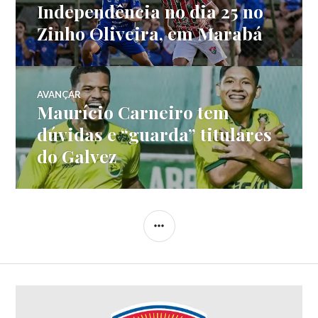
Independência no dia 25 no
Zinho Oliveira, em Marabá
AVANÇAR
Maurício Carneiro tem
dúvidas e “guarda” titulares
do Galvez