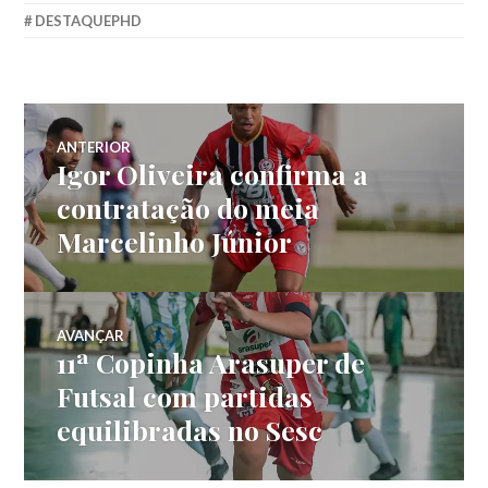
DESTAQUEPHD
ANTERIOR
Igor Oliveira confirma a
contratação do meia
Marcelinho Júnior
AVANÇAR
11ª Copinha Arasuper de
Futsal com partidas
equilibradas no Sesc