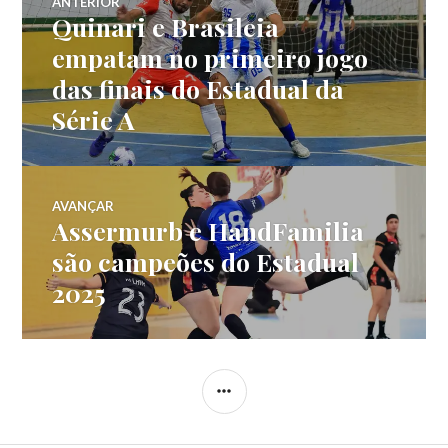
ANTERIOR
Quinari e Brasileia
empatam no primeiro jogo
das finais do Estadual da
Série A
AVANÇAR
Assermurb e HandFamilia
são campeões do Estadual
2025