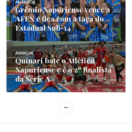
ANTERIOR
Grêmio Xapuriense vence a
AFEX e fica com a taça do
Estadual Sub-14
AVANÇAR
Quinari bate o Atlético
Xapuriense e é o 2º finalista
da Série A