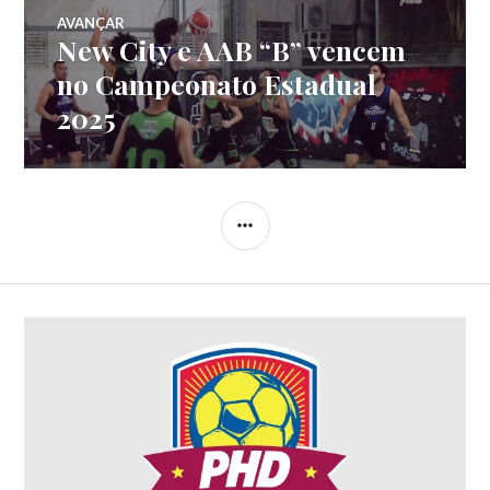
AVANÇAR
New City e AAB “B” vencem
no Campeonato Estadual
2025