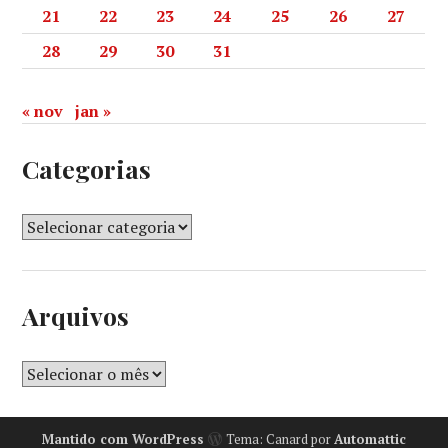
21
22
23
24
25
26
27
28
29
30
31
« nov
jan »
Categorias
Arquivos
Mantido com WordPress
Tema: Canard por
Automattic