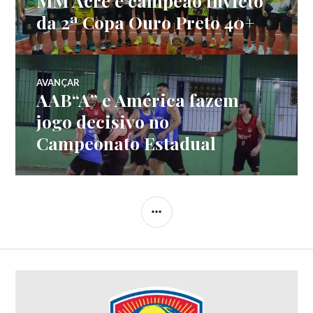
MM Acre é campeão invicto
da 2ª Copa Ouro Preto 40+
AVANÇAR
AAB“A” e América fazem
jogo decisivo no
Campeonato Estadual