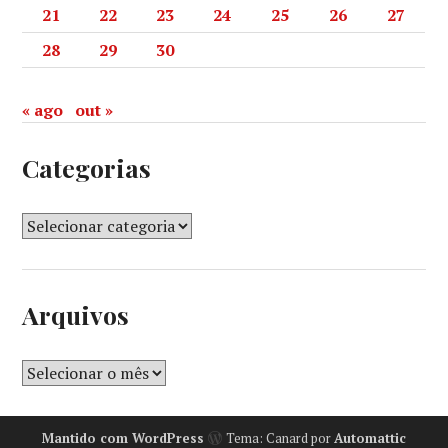
21
22
23
24
25
26
27
28
29
30
« ago
out »
Categorias
Arquivos
Mantido com WordPress
Tema: Canard por
Automattic