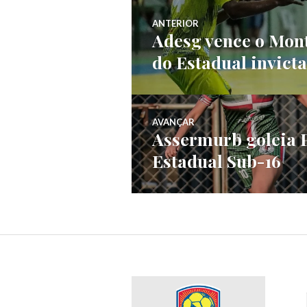
ANTERIOR
Adesg vence o Mont
do Estadual invicta
AVANÇAR
Assermurb goleia P
Estadual Sub-16