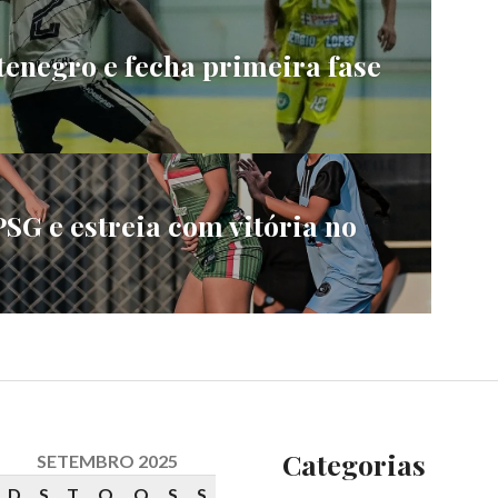
enegro e fecha primeira fase
SG e estreia com vitória no
Categorias
SETEMBRO 2025
D
S
T
Q
Q
S
S