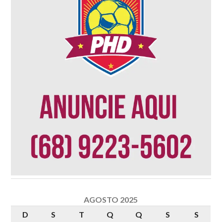
AGOSTO 2025
D
S
T
Q
Q
S
S