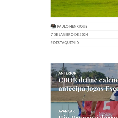
PAULO HENRIQUE
7 DE JANEIRO DE 2024
DESTAQUEPHD
ANTERIOR
CBDE define calend
antecipa Jogos Esc
AVANÇAR
Rio Branco é derro