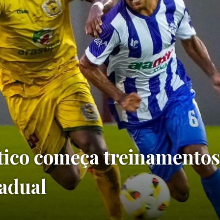
ético começa treinamentos
tadual