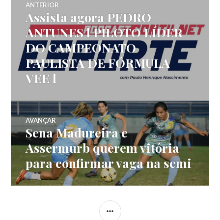
ANTERIOR
Assista agora PEDRO
ANTUNES l PILOTO LÍDER
DO CAMPEONATO
PAULISTA DE FÓRMULA
VEE l
AVANÇAR
Sena Madureira e
Assermurb querem vitória
para confirmar vaga na semi