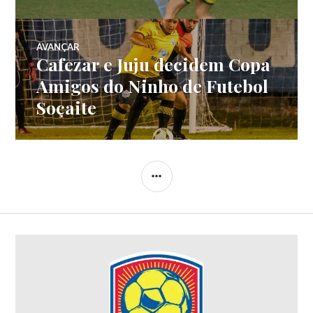
AVANÇAR
Cafezar e Juju decidem Copa
Amigos do Ninho de Futebol
Soçaite