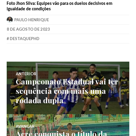
Foto Jhon Silva: Equipes vão para os duelos decisivos em
igualdade de condições
PAULO HENRIQUE
8 DE AGOSTO DE 2023
DESTAQUEPHD
ANTERIOR
Campeonato Estadual vai ter
sequência com mais uma
rodada dupla
AVANÇAR
Acre conquista o título da