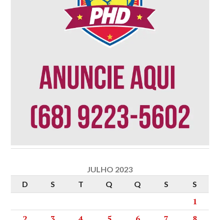
JULHO 2023
D
S
T
Q
Q
S
S
1
2
3
4
5
6
7
8