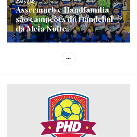
AVANÇAR
Assermurb e Handfamília
são campeões do Handebol
da Meia Noite