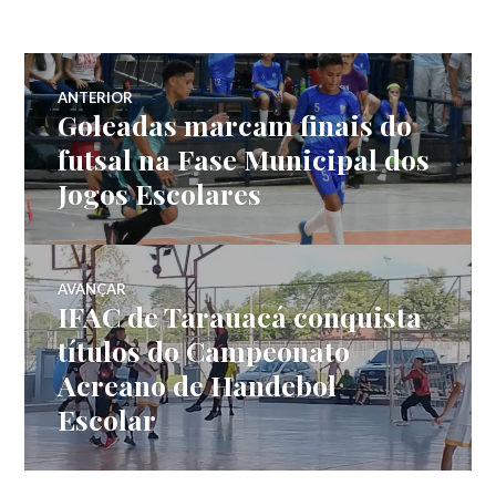
ANTERIOR
Goleadas marcam finais do
futsal na Fase Municipal dos
Jogos Escolares
AVANÇAR
IFAC de Tarauacá conquista
títulos do Campeonato
Acreano de Handebol
Escolar