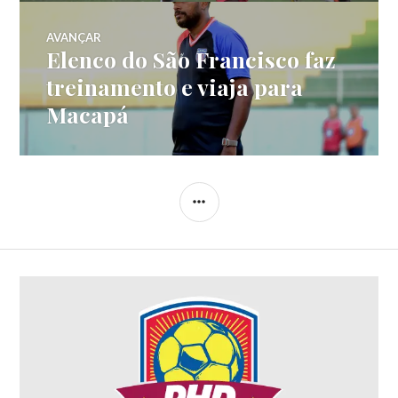
AVANÇAR
Elenco do São Francisco faz
treinamento e viaja para
Macapá