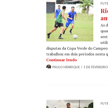
FUT
Ri
am
As d
quar
sext
util
disputas da Copa Verde do Campeon
trabalhou em dois períodos nesta qu
Continuar lendo
PAULO HENRIQUE
1 DE FEVEREIRO
FUT