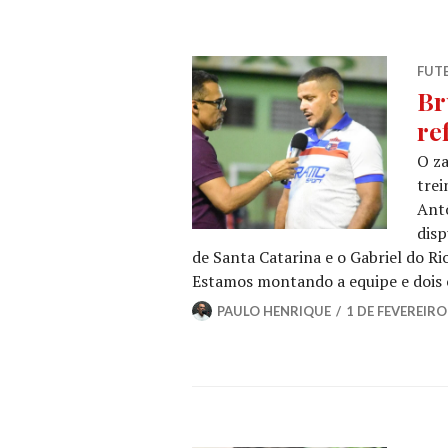
FUT
Br
re
O za
trei
Antô
disp
de Santa Catarina e o Gabriel do R
Estamos montando a equipe e dois
PAULO HENRIQUE
1 DE FEVEREIRO