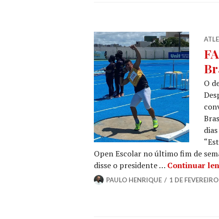
ATL
FA
Br
O d
Desp
con
Bras
dias
“Es
Open Escolar no último fim de seman
disse o presidente …
Continuar le
PAULO HENRIQUE
1 DE FEVEREIRO