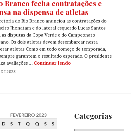
o Branco fecha contratações e
nsa na dispensa de atletas
retoria do Rio Branco anunciou as contratações do
eiro Jhonatam e do lateral esquerdo Lucas Santos
 as disputas da Copa Verde e do Campeonato
ano. Os dois atletas devem desembarcar nesta
iberar atletas Como em todo começo de temporada,
 sempre garantem o resultado esperado. O presidente
iza avaliações …
Continuar lendo
 DE 2023
Categorias
FEVEREIRO 2023
D
S
T
Q
Q
S
S