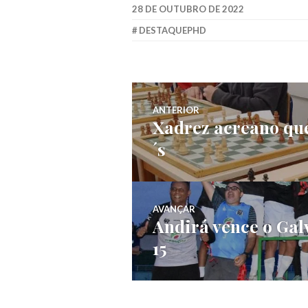
28 DE OUTUBRO DE 2022
DESTAQUEPHD
ANTERIOR
Xadrez acreano que
´s
AVANÇAR
Andirá vence o Gal
15