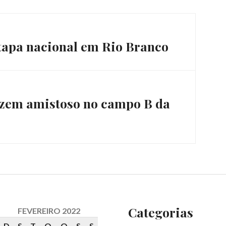
tapa nacional em Rio Branco
fazem amistoso no campo B da
Categorias
FEVEREIRO 2022
D
S
T
Q
Q
S
S