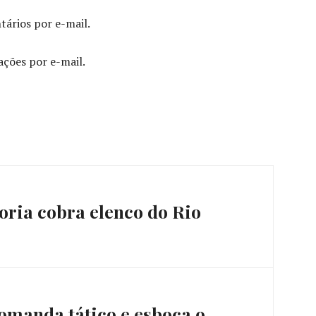
ários por e-mail.
ações por e-mail.
toria cobra elenco do Rio
omanda tático e esboça o